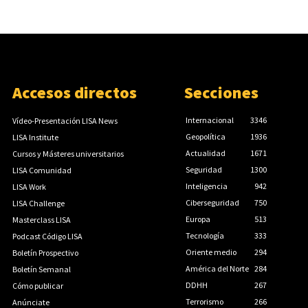
Accesos directos
Secciones
Internacional
3346
Vídeo-Presentación LISA News
Geopolítica
1936
LISA Institute
Actualidad
1671
Cursos y Másteres universitarios
Seguridad
1300
LISA Comunidad
Inteligencia
942
LISA Work
Ciberseguridad
750
LISA Challenge
Europa
513
Masterclass LISA
Tecnología
333
Podcast Código LISA
Oriente medio
294
Boletín Prospectivo
América del Norte
284
Boletín Semanal
DDHH
267
Cómo publicar
Terrorismo
266
Anúnciate