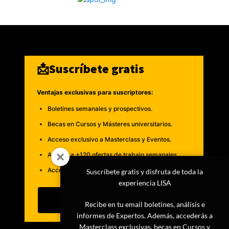
📩Suscríbete gratis
Ventajas exclusivas para suscriptores:
Boletines semanales y prospectivos.
Becas en Cursos y Másteres universitarios.
Acceso exclusivo a Masterclass y Eventos.
Acceso a +120 ofertas de trabajo semanales.
Acceso a LISA Comunidad y LISA Challenge.
Suscríbete gratis y disfruta de toda la
experiencia LISA
Suscribirme
Recibe en tu email boletines, análisis e
informes de Expertos. Además, accederás a
Masterclass exclusivas, becas en Cursos y