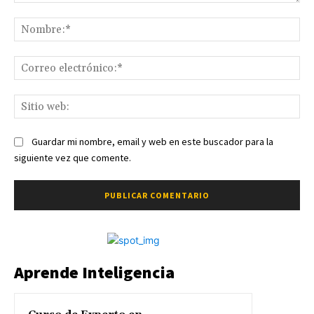
Comentario:
No
Co
ele
Sit
we
Guardar mi nombre, email y web en este buscador para la
siguiente vez que comente.
Aprende Inteligencia