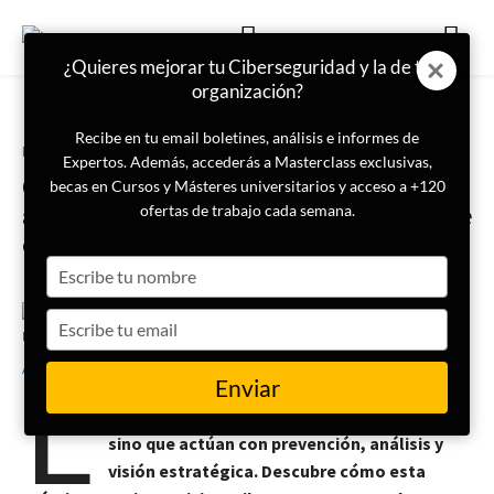
¿Quieres mejorar tu Ciberseguridad y la de tu
organización?
Recibe en tu email boletines, análisis e informes de
Portada
Mes Ciberseguridad
Expertos. Además, accederás a Masterclass exclusivas,
Ciberinteligencia: cómo se
becas en Cursos y Másteres universitarios y acceso a +120
anticipan los ataques antes de que
ofertas de trabajo cada semana.
ocurran
Type
your
name
Type
21 de octubre de 2025
Rubén Asenjo
your
L
email
Enviar
as organizaciones que emplean la
Ciberinteligencia no esperan a ser atacadas,
sino que actúan con prevención, análisis y
visión estratégica. Descubre cómo esta