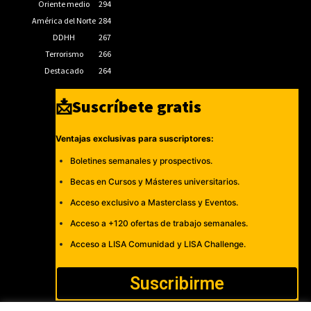
Oriente medio
294
América del Norte
284
DDHH
267
Terrorismo
266
Destacado
264
📩Suscríbete gratis
Ventajas exclusivas para suscriptores:
Boletines semanales y prospectivos.
Becas en Cursos y Másteres universitarios.
Acceso exclusivo a Masterclass y Eventos.
Acceso a +120 ofertas de trabajo semanales.
Acceso a LISA Comunidad y LISA Challenge.
Suscribirme