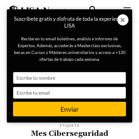
Suscríbete gratis y disfruta de toda la experiencia
LISA
Recibe en tu email boletines, análisis e informes de
Expertos. Además, accederás a Masterclass exclusivas,
becas en Cursos y Másteres universitarios y acceso a +120
ofertas de trabajo cada semana.
Type
your
name
Type
your
email
Enviar
ETIQUETA
Mes Ciberseguridad