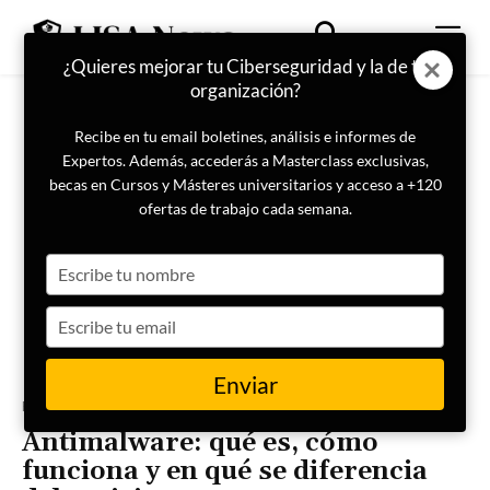
¿Quieres mejorar tu Ciberseguridad y la de tu
organización?
Recibe en tu email boletines, análisis e informes de
Expertos. Además, accederás a Masterclass exclusivas,
becas en Cursos y Másteres universitarios y acceso a +120
ofertas de trabajo cada semana.
Type
your
name
Type
your
email
Enviar
Portada
Mes Ciberseguridad
Antimalware: qué es, cómo
funciona y en qué se diferencia