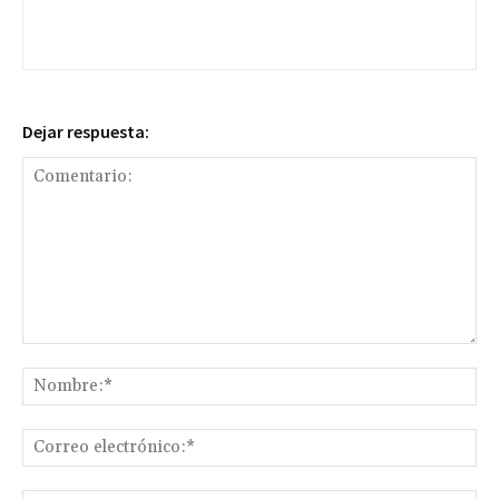
Dejar respuesta:
Comentario:
No
Co
ele