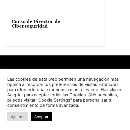
Curso de Director de
Ciberseguridad
Las cookies de esta web permiten una navegación más
LISA News© es un medio de análisis promovido por LISA
óptima al recordar tus preferencias de visitas anteriores
Institute© con el objetivo de hacer del mundo un lugar más
para ofrecerte una experiencia más relevante. Haz clic en
seguro, justo y protegido a través de análisis en materia de
Aceptar para aceptar todas las Cookies. Si lo necesitas,
puedes visitar "Cookie Settings" para personalizar tu
Geopolítica, Inteligencia, Ciberseguridad, Criminología y
consentimiento de forma avanzada.
Derechos Humanos, entre otros.
Ajustes
Aceptar
Súmate a la Comunidad: