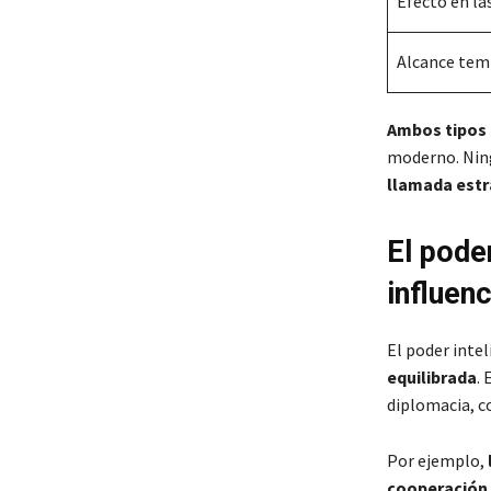
Efecto en la
Alcance tem
Ambos tipos 
moderno. Ning
llamada estr
El poder
influenc
El poder inte
equilibrada
.
diplomacia, c
Por ejemplo,
cooperación 