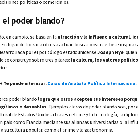
ecisiones políticas o comerciales.
 el poder blando?
do, en cambio, se basa en la
atracción y la influencia cultural, i
. En lugar de forzar a otros a actuar, busca convencerlos e inspirar
 desarrollada por el politólogo estadounidense
Joseph Nye
, quien
o se construye sobre tres pilares:
la cultura, los valores político
rior
.
➡️ Te puede interesar:
Curso de Analista Político Internacional
jerce poder blando
logra que otros acepten sus intereses porqu
egítimos o deseables
. Ejemplos claros de poder blando son, por 
tural de Estados Unidos a través del cine y la tecnología, la diplo
n país como Francia mediante sus alianzas universitarias o la infl
 a su cultura popular, como el anime y la gastronomía.