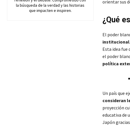
reflexión y el debate. Comprometido con
orientar sus d
la búsqueda de la verdad y las historias
que impacten e inspiren.
¿Qué es
El poder blan
institucional
Esta idea fue
el poder bland
política exte
Un país que e
consideran l
proyección cul
educativa de u
Japón gracias