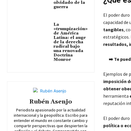
¿Qué es
olvidado de la
guerra
El poder duro 
capacidad de u
La
«trumpización»
tangibles
, c
de América
estratégicos. 
Latina: el auge
de la derecha
resultados, i
radical bajo
una renovada
Doctrina
➡️ Te pued
Monroe
Ejemplos de p
imposición d
obtener obed
herramienta
Rubén Asenjo
reputación int
Periodista apasionado por la actualidad
internacional y la geopolítica. Escribo para
El poder duro
entender el mundo en constante cambio y
política o e
compartir perspectivas que despierten la