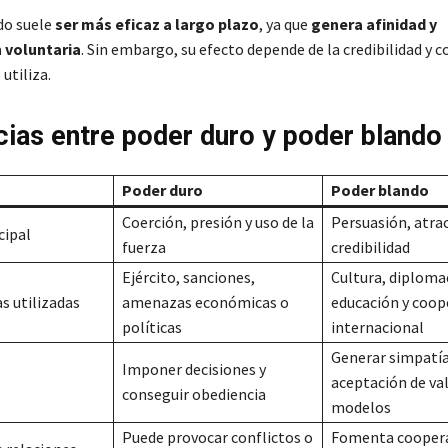
do suele
ser más eficaz a largo plazo
, ya que
genera afinidad y
 voluntaria
. Sin embargo, su efecto depende de la credibilidad y 
 utiliza.
cias entre poder duro y poder blando
Poder duro
Poder blando
Coerción, presión y uso de la
Persuasión, atrac
cipal
fuerza
credibilidad
Ejército, sanciones,
Cultura, diplomac
s utilizadas
amenazas económicas o
educación y coop
políticas
internacional
Generar simpatía
Imponer decisiones y
aceptación de va
conseguir obediencia
modelos
Puede provocar conflictos o
Fomenta coopera