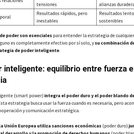
s relaciones
tensiones
alianzas durader
Resultados rápidos, pero
Resultados lento
poral
inestables
sostenibles
de poder son esenciales
para entender la estrategia de cualquie
uno es completamente efectivo por sí solo, y
su combinación de
ategia de poder inteligente
.
 inteligente: equilibrio entre fuerza e
ia
ligente (smart power)
integra el poder duro y el poder blando 
 Esta estrategia busca usar la fuerza cuando es necesaria, pero ac
ooperación y comunicación estratégica.
la Unión Europea utiliza sanciones económicas
(poder duro)
ju
al desarrollo y la promoción de derechos humanos
(poder blan