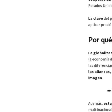
Estados Unido
La clave
del 
aplicar presi
Por qué
La globaliza
la economía d
las diferenci
las alianzas
imagen
.
➡️
Además,
esta
multinacionale