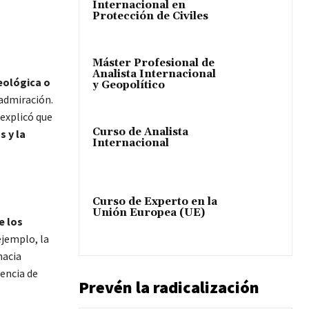
Internacional en
Protección de Civiles
Máster Profesional de
Analista Internacional
deológica o
y Geopolítico
 admiración.
 explicó que
Curso de Analista
s y la
Internacional
Curso de Experto en la
Unión Europea (UE)
e los
ejemplo, la
macia
uencia de
Prevén la radicalización