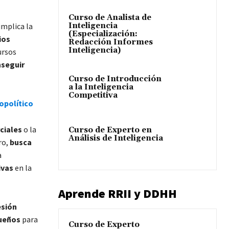
Curso de Analista de
Inteligencia
implica la
(Especialización:
ios
Redacción Informes
Inteligencia)
ursos
nseguir
Curso de Introducción
a la Inteligencia
Competitiva
opolítico
ciales
o la
Curso de Experto en
Análisis de Inteligencia
ro,
busca
a
ivas
en la
Aprende RRII y DDHH
esión
queños
para
Curso de Experto