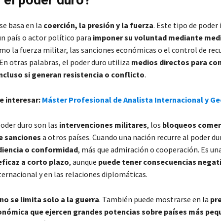
 el poder duro?
se basa en la
coerción, la presión y la fuerza
. Este tipo de poder 
n país o actor político para
imponer su voluntad mediante med
omo la fuerza militar, las sanciones económicas o el control de rec
En otras palabras, el poder duro utiliza
medios directos para co
ncluso si generan resistencia o conflicto
.
e interesar:
Máster Profesional de Analista Internacional y Ge
oder duro son las
intervenciones militares
, los
bloqueos comer
e sanciones
a otros países. Cuando una nación recurre al poder du
iencia o conformidad
, más que admiración o cooperación. Es un
eficaz a corto plazo
, aunque
puede tener consecuencias negat
ernacional y en las relaciones diplomáticas.
no se limita solo a la guerra
. También puede mostrarse en la
pr
conómica que ejercen grandes potencias sobre países más pe