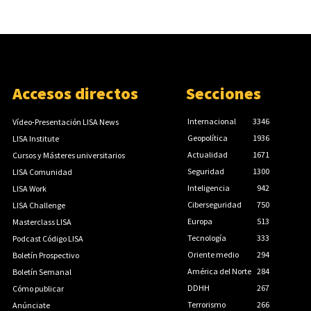
Accesos directos
Secciones
Internacional
3346
Vídeo-Presentación LISA News
Geopolítica
1936
LISA Institute
Actualidad
1671
Cursos y Másteres universitarios
Seguridad
1300
LISA Comunidad
Inteligencia
942
LISA Work
Ciberseguridad
750
LISA Challenge
Europa
513
Masterclass LISA
Tecnología
333
Podcast Código LISA
Oriente medio
294
Boletín Prospectivo
América del Norte
284
Boletín Semanal
DDHH
267
Cómo publicar
Terrorismo
266
Anúnciate