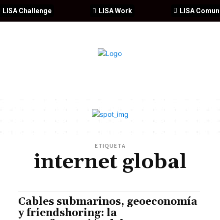
LISA Challenge
LISA Work
LISA Comun
IA
CIBERSEGURIDAD
SEGURIDAD
DDHH
FORMACIÓ
ETIQUETA
internet global
Cables submarinos, geoeconomía
y friendshoring: la