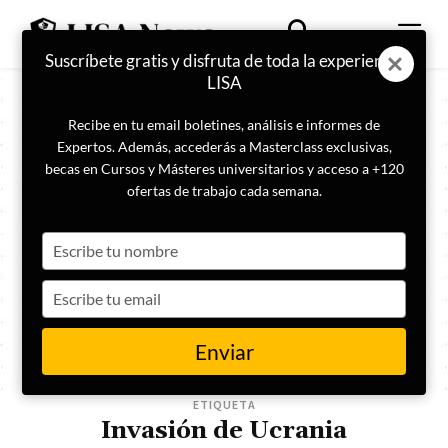
Suscríbete gratis y disfruta de toda la experiencia
LISA
Recibe en tu email boletines, análisis e informes de
Expertos. Además, accederás a Masterclass exclusivas,
becas en Cursos y Másteres universitarios y acceso a +120
ofertas de trabajo cada semana.
Type
your
name
Type
your
email
Enviar
ETIQUETA
Invasión de Ucrania