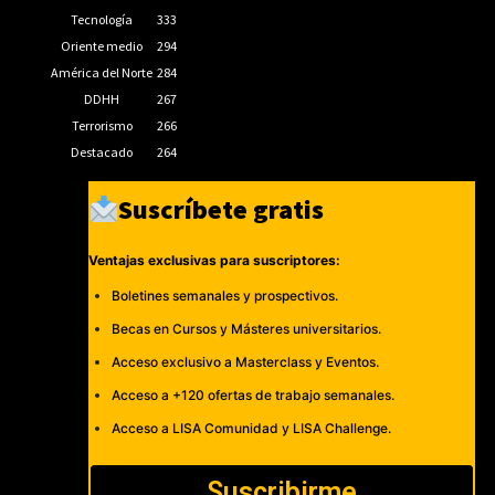
Tecnología
333
Oriente medio
294
América del Norte
284
DDHH
267
Terrorismo
266
Destacado
264
Suscríbete gratis
Ventajas exclusivas para suscriptores:
Boletines semanales y prospectivos.
Becas en Cursos y Másteres universitarios.
Acceso exclusivo a Masterclass y Eventos.
Acceso a +120 ofertas de trabajo semanales.
Acceso a LISA Comunidad y LISA Challenge.
Suscribirme