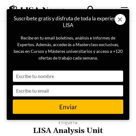
Suscríbete gratis y disfruta de toda la experiencia
LISA
Recibe en tu email boletines, análisis e informes de
Expertos. Además, accederás a Masterclass exclusivas,
becas en Cursos y Másteres universitarios y acceso a +120
ofertas de trabajo cada semana.
Type
your
name
Type
your
email
Enviar
ETIQUETA
LISA Analysis Unit