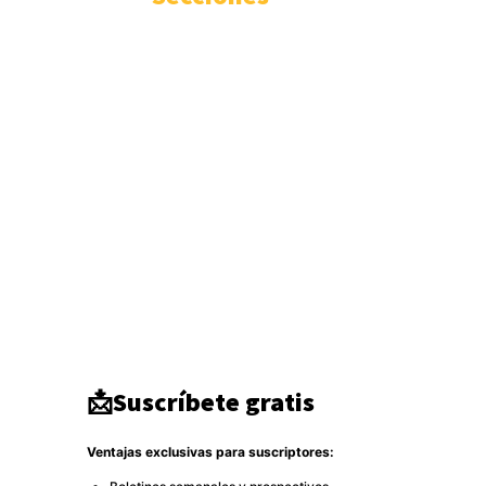
Internacional
3346
Geopolítica
1936
Actualidad
1671
Seguridad
1300
Inteligencia
942
Ciberseguridad
750
Europa
513
Tecnología
333
Oriente medio
294
América del Norte
284
DDHH
267
Terrorismo
266
Destacado
264
📩Suscríbete gratis
Ventajas exclusivas para suscriptores: