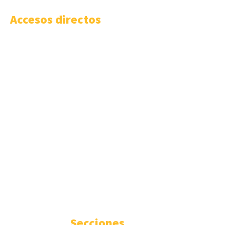
Accesos directos
Vídeo-Presentación LISA News
LISA Institute
Cursos y Másteres universitarios
LISA Comunidad
LISA Work
LISA Challenge
Masterclass LISA
Podcast Código LISA
Boletín Prospectivo
Boletín Semanal
Cómo publicar
Anúnciate
Contacto
Secciones