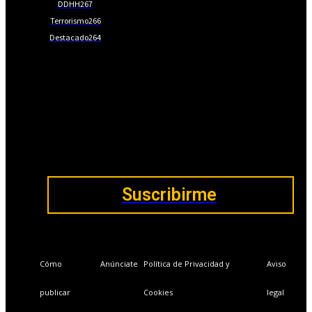
DDHH
267
Terrorismo
266
Destacado
264
📩Suscríbete gratis
Ventajas exclusivas para suscriptores:
Boletines semanales y prospectivos.
Becas en Cursos y Másteres universitarios.
Acceso exclusivo a Masterclass y Eventos.
Acceso a +120 ofertas de trabajo semanales.
Acceso a LISA Comunidad y LISA Challenge.
Suscribirme
Cómo
Anúnciate
Política de Privacidad y
Aviso
publicar
Cookies
legal