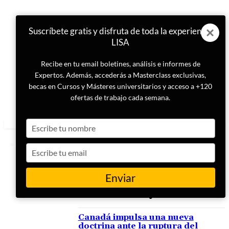
Suscríbete gratis y disfruta de toda la experiencia
LISA
Recibe en tu email boletines, análisis e informes de
Expertos. Además, accederás a Masterclass exclusivas,
becas en Cursos y Másteres universitarios y acceso a +120
ofertas de trabajo cada semana.
Type
your
name
Type
your
email
Enviar
ETIQUETA
Mark Carney
Canadá impulsa una nueva
doctrina ante la ruptura del