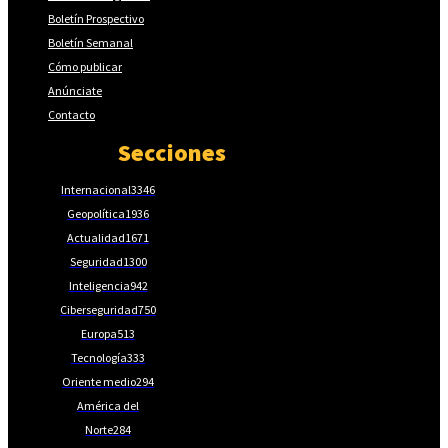
Boletín Prospectivo
Boletín Semanal
Cómo publicar
Anúnciate
Contacto
Secciones
Internacional
3346
Geopolítica
1936
Actualidad
1671
Seguridad
1300
Inteligencia
942
Ciberseguridad
750
Europa
513
Tecnología
333
Oriente medio
294
América del
Norte
284