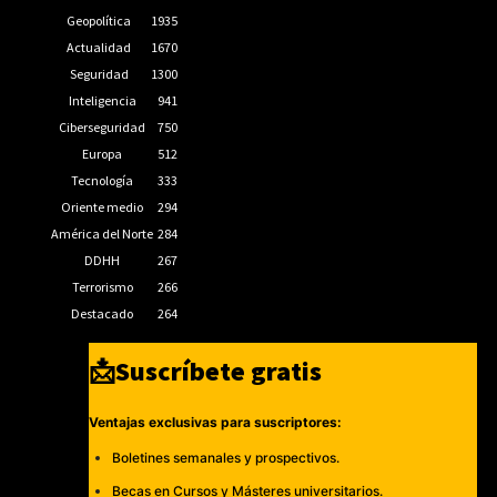
Geopolítica
1935
Actualidad
1670
Seguridad
1300
Inteligencia
941
Ciberseguridad
750
Europa
512
Tecnología
333
Oriente medio
294
América del Norte
284
DDHH
267
Terrorismo
266
Destacado
264
📩Suscríbete gratis
Ventajas exclusivas para suscriptores:
Boletines semanales y prospectivos.
Becas en Cursos y Másteres universitarios.