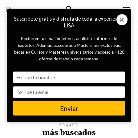
Suscríbete gratis y disfruta de toda la experiencia
LISA
Recibe en tu email boletines, análisis e informes de
Expertos. Además, accederás a Masterclass exclusivas,
becas en Cursos y Másteres universitarios y acceso a +120
ofertas de trabajo cada semana.
Type
your
name
Type
your
email
Enviar
ETIQUETA
más buscados