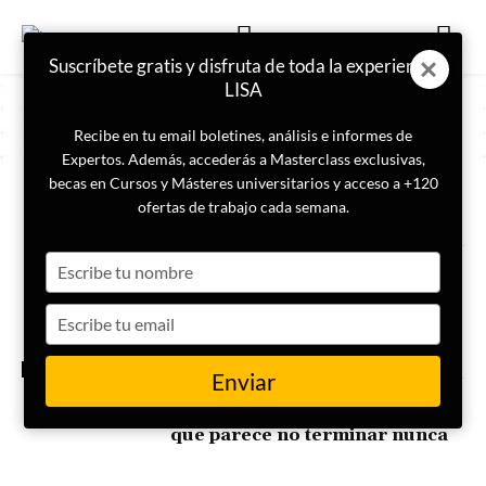
Suscríbete gratis y disfruta de toda la experiencia
LISA
Recibe en tu email boletines, análisis e informes de
Expertos. Además, accederás a Masterclass exclusivas,
becas en Cursos y Másteres universitarios y acceso a +120
ETIQUETA
medio oriente
ofertas de trabajo cada semana.
Type
Hezbolá: un pseudoestado en la
zona gris
your
name
Type
your
email
GEOPOLÍTICA
Enviar
Israel, Líbano, Irán y Gaza:
claves para leer un conflicto
que parece no terminar nunca