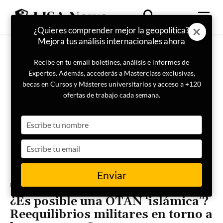
¿Quieres comprender mejor la geopolítica?
Mejora tus análisis internacionales ahora
Recibe en tu email boletines, análisis e informes de
Expertos. Además, accederás a Masterclass exclusivas,
becas en Cursos y Másteres universitarios y acceso a +120
ofertas de trabajo cada semana.
Type
your
name
Type
your
email
Enviar
Portada
Internacional
¿Es posible una OTAN ‘islámica’?
Reequilibrios militares en torno a