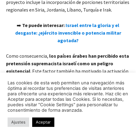
proyecto incluye la incorporación de porciones territoriales
regionales en Siria, Jordania, Líbano, Turquía e Irak.
➡️
Te puede interesar:
Israel entre la gloria y el
desgaste: ¿ejército invencible o potencia militar
agotada?
Como consecuencia,
los países árabes han percibido esta
pretensión supremacista israelí como un peligro
existencial
. Este factor también ha motivado la activación
de las ya mencionadas iniciativas de defensa común.
Las cookies de esta web permiten una navegación más
óptima al recordar tus preferencias de visitas anteriores
para ofrecerte una experiencia más relevante. Haz clic en
Observando su nivel de
dependencia de la ayuda
Aceptar para aceptar todas las Cookies. Si lo necesitas,
estadounidense
, Israel profundizará aún más esta alianza
puedes visitar "Cookie Settings" para personalizar tu
estratégica con EEUU pero ahora
atendiendo
con mayor
consentimiento de forma avanzada.
celeridad las
iniciativas de Washington
en la región, cuyos
Ajustes
Aceptar
intereses también se focalizan en ampliar estas alianzas,
probablemente, hacia Arabia Saudita e incluso la nueva Siria