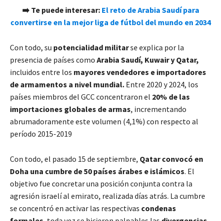
➡️ Te puede interesar:
El reto de Arabia Saudí para
convertirse en la mejor liga de fútbol del mundo en 2034
Con todo, su
potencialidad militar
se explica por la
presencia de países como
Arabia Saudí, Kuwair y Qatar,
incluidos entre los
mayores vendedores e importadores
de armamentos a nivel mundial.
Entre 2020 y 2024, los
países miembros del GCC concentraron el
20% de las
importaciones globales de armas
, incrementando
abrumadoramente este volumen (4,1%) con respecto al
período 2015-2019
Con todo, el pasado 15 de septiembre,
Qatar convocó en
Doha una cumbre de 50 países árabes e islámicos
. El
objetivo fue concretar una posición conjunta contra la
agresión israelí al emirato, realizada días atrás. La cumbre
se concentró en activar las respectivas
condenas
formales
, toda vez se hicieron palpables las
divergencias