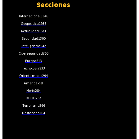
Secciones
Internacional
3346
Geopolítica
1936
Actualidad
1671
Seguridad
1300
Inteligencia
942
Ciberseguridad
750
Europa
513
Tecnología
333
Oriente medio
294
América del
Norte
284
DDHH
267
Terrorismo
266
Destacado
264
📩Suscríbete gratis