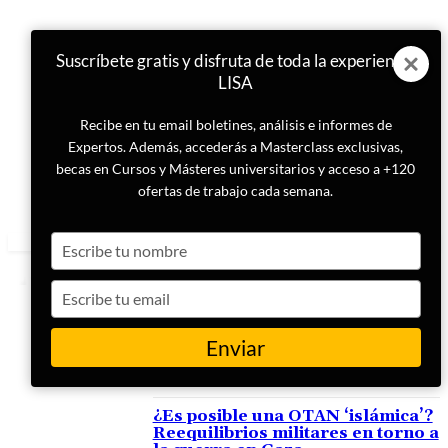
Suscríbete gratis y disfruta de toda la experiencia
LISA
Recibe en tu email boletines, análisis e informes de
Expertos. Además, accederás a Masterclass exclusivas,
becas en Cursos y Másteres universitarios y acceso a +120
ofertas de trabajo cada semana.
Type
your
name
Type
your
email
Enviar
ETIQUETA
reequilibrios militares
¿Es posible una OTAN ‘islámica’?
Reequilibrios militares en torno a