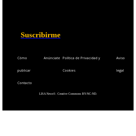
Ventajas exclusivas para suscriptores:
Boletines semanales y prospectivos.
Becas en Cursos y Másteres universitarios.
Acceso exclusivo a Masterclass y Eventos.
Acceso a +120 ofertas de trabajo semanales.
Acceso a LISA Comunidad y LISA Challenge.
Suscribirme
Cómo
Anúnciate
Política de Privacidad y
Aviso
publicar
Cookies
legal
Contacto
LISA News©. Creative Commons BY-NC-ND.