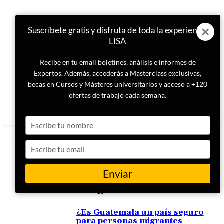
Suscríbete gratis y disfruta de toda la experiencia
LISA
Recibe en tu email boletines, análisis e informes de
Expertos. Además, accederás a Masterclass exclusivas,
becas en Cursos y Másteres universitarios y acceso a +120
ofertas de trabajo cada semana.
Type
your
name
Type
your
email
Enviar
ETIQUETA
Migracion
¿Es Guatemala un país seguro
para personas migrantes