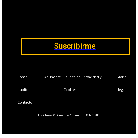
Ventajas exclusivas para suscriptores:
Boletines semanales y prospectivos.
Becas en Cursos y Másteres universitarios.
Acceso exclusivo a Masterclass y Eventos.
Acceso a +120 ofertas de trabajo semanales.
Acceso a LISA Comunidad y LISA Challenge.
Suscribirme
Cómo
Anúnciate
Política de Privacidad y
Aviso
publicar
Cookies
legal
Contacto
LISA News©. Creative Commons BY-NC-ND.