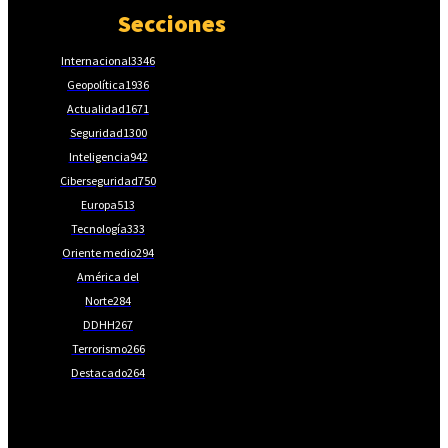
Secciones
Internacional
3346
Geopolítica
1936
Actualidad
1671
Seguridad
1300
Inteligencia
942
Ciberseguridad
750
Europa
513
Tecnología
333
Oriente medio
294
América del
Norte
284
DDHH
267
Terrorismo
266
Destacado
264
📩Suscríbete gratis