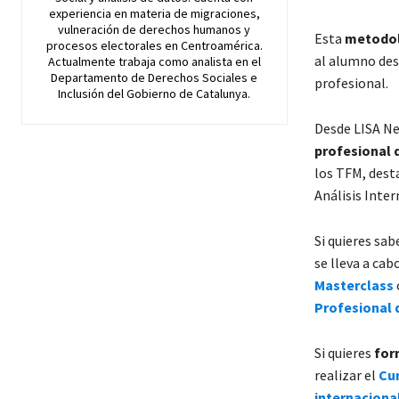
experiencia en materia de migraciones,
vulneración de derechos humanos y
Esta
metodol
procesos electorales en Centroamérica.
al alumno desa
Actualmente trabaja como analista en el
Departamento de Derechos Sociales e
profesional.
Inclusión del Gobierno de Catalunya.
Desde LISA N
profesional 
los TFM, dest
Análisis Inter
Si quieres sa
se lleva a cab
Masterclass
Profesional d
Si quieres
for
realizar el
Cur
internacional