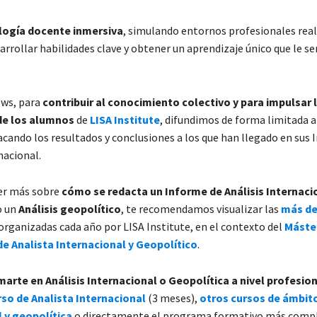
ogía docente inmersiva
, simulando entornos profesionales rea
rrollar habilidades clave y obtener un aprendizaje único que le ser
ews, para
contribuir al conocimiento colectivo y para impulsar l
de los alumnos
de
LISA Institute
, difundimos de forma limitada 
acando los resultados y conclusiones a los que han llegado en sus
nacional.
ber más sobre
cómo se redacta un Informe de Análisis Internaci
o un
Análisis geopolítico
, te recomendamos visualizar las
más de
organizadas cada año por LISA Institute, en el contexto del
Máste
e Analista Internacional y Geopolítico
.
marte en Análisis Internacional o Geopolítica a nivel profesio
so de Analista Internacional
(3 meses),
otros cursos de ámbit
 y geopolítica
o directamente el programa formativo más compl