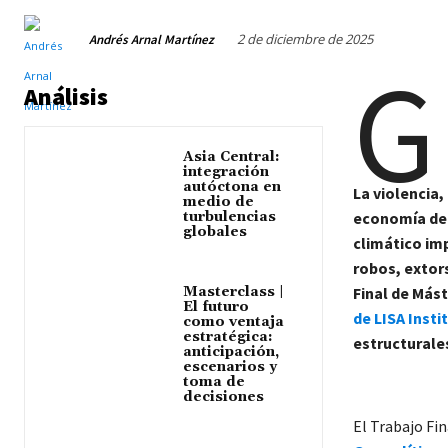
2 de diciembre de 2025
Andrés Arnal Martínez
G
Análisis
Asia Central:
integración
autóctona en
La violencia,
medio de
turbulencias
economía dep
globales
climático im
robos, extor
Masterclass |
Final de Más
El futuro
de LISA Insti
como ventaja
estratégica:
estructurale
anticipación,
escenarios y
toma de
decisiones
El Trabajo Fi