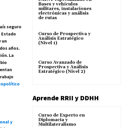
Bases y vehículos
militares, instalaciones
electrónicas y análisis
de rutas
aís seguro
u Estado
Curso de Prospectiva y
Análisis Estratégico
y un
(Nivel 1)
 dos años.
ión. La
mbio
Curso Avanzado de
Prospectiva y Análisis
rentan
Estratégico (Nivel 2)
Trabajo
eopolítico
Aprende RRII y DDHH
Curso de Experto en
Diplomacia y
onal y
Multilateralismo