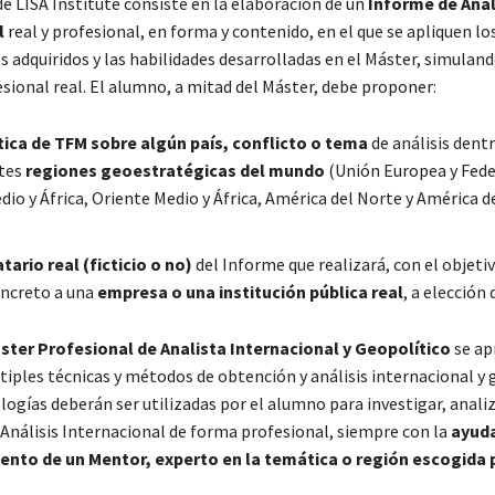
de LISA Institute consiste en la elaboración de un
Informe de Anál
l
real y profesional, en forma y contenido, en el que se apliquen lo
 adquiridos y las habilidades desarrolladas en el Máster, simulan
sional real. El alumno, a mitad del Máster, debe proponer:
ica de TFM sobre algún país, conflicto o tema
de análisis dent
ntes
regiones geoestratégicas del mundo
(Unión Europea y Fede
io y África, Oriente Medio y África, América del Norte y América de
tario real (ficticio o no)
del Informe que realizará, con el objeti
oncreto a una
empresa o una institución pública real
, a elección
ster Profesional de Analista Internacional y Geopolítico
se ap
tiples técnicas y métodos de obtención y análisis internacional y 
gías deberán ser utilizadas por el alumno para investigar, analiza
 Análisis Internacional de forma profesional, siempre con la
ayuda
to de un Mentor, experto en la temática o región escogida p