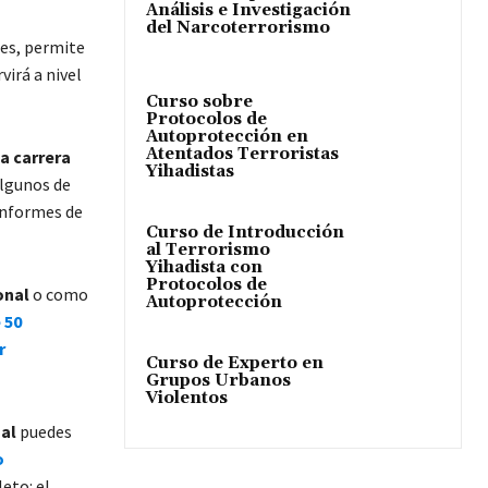
Análisis e Investigación
del Narcoterrorismo
les, permite
virá a nivel
Curso sobre
Protocolos de
Autoprotección en
Atentados Terroristas
a carrera
Yihadistas
algunos de
 Informes de
Curso de Introducción
al Terrorismo
Yihadista con
Protocolos de
onal
o como
Autoprotección
 50
r
Curso de Experto en
Grupos Urbanos
Violentos
nal
puedes
o
eto: el