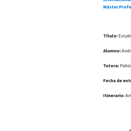
Máster Profe
Título:
Establ
Alumno:
Andr
Tutora:
Pablo
Fecha de ent
Itinerario:
Am