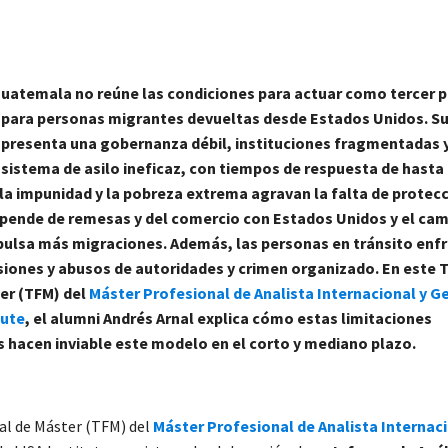
uatemala no reúne las condiciones para actuar como tercer p
para personas migrantes devueltas desde Estados Unidos. S
presenta una gobernanza débil, instituciones fragmentadas 
sistema de asilo ineficaz, con tiempos de respuesta de hasta
 la impunidad y la pobreza extrema agravan la falta de protecc
ende de remesas y del comercio con Estados Unidos y el ca
pulsa más migraciones. Además, las personas en tránsito enf
siones y abusos de autoridades y crimen organizado. En este 
ter (TFM) del
Máster Profesional de Analista Internacional y G
tute
, el
alumn
i Andrés Arnal explica cómo estas limitaciones
s hacen inviable este modelo en el corto y mediano plazo.
nal de Máster (TFM) del
Máster Profesional de Analista Internaci