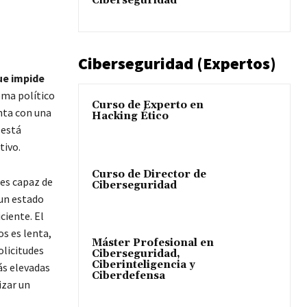
Ciberseguridad
Ciberseguridad (Expertos)
que impide
ema político
Curso de Experto en
nta con una
Hacking Ético
 está
tivo.
Curso de Director de
es capaz de
Ciberseguridad
 un estado
ciente. El
os es lenta,
Máster Profesional en
olicitudes
Ciberseguridad,
Ciberinteligencia y
ás elevadas
Ciberdefensa
izar un