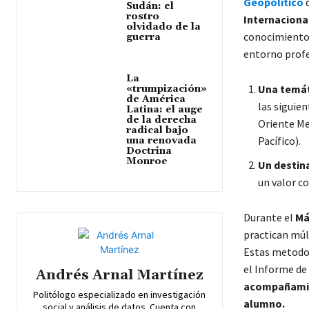
Geopolítico
Sudán: el
rostro
Internaciona
olvidado de la
conocimientos
guerra
entorno profe
La
Una temát
«trumpización»
de América
las siguie
Latina: el auge
de la derecha
Oriente Med
radical bajo
Pacífico).
una renovada
Doctrina
Monroe
Un destina
un valor c
Durante el
Má
practican múl
Estas metodolo
el Informe de
Andrés Arnal Martínez
acompañamien
Politólogo especializado en investigación
alumno.
social y análisis de datos. Cuenta con