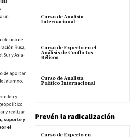
isis
s
do un
Curso de Analista
Internacional
ro de una de
ración Rusa,
Curso de Experto en el
Análisis de Conflictos
l Sur y Asia-
Bélicos
vo de aportar
Curso de Analista
 del alumno.
Político Internacional
renden y
geopolítico.
r y realizar
Prevén la radicalización
, soporte y
or el
Curso de Experto en