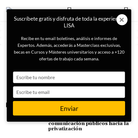
Suscríbete gratis y disfruta de toda la experiencia
LISA
Recibe en tu email boletines, análisis e informes de
Expertos. Además, accederás a Masterclass exclusivas,
becas en Cursos y Másteres universitarios y acceso a +120
ETIQUETA
Milei Argentina
ofertas de trabajo cada semana.
Type
Milei cierra la agencia de
Inteligencia de Argentina y crea
your
el Sistema de Inteligencia
name
Type
Nacional
your
email
ACTUALIDAD
Enviar
El Gobierno de Milei
coordinará los medios de
comunicación públicos hacia la
privatización