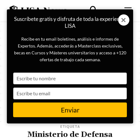
Suscríbete gratis y disfruta de toda la experiencia
LISA
Recibe en tu email boletines, análisis e informes de
Expertos. Además, accederás a Masterclass exclusivas,
becas en Cursos y Másteres universitarios y acceso a +120
ofertas de trabajo cada semana.
Type
your
name
Type
your
email
Enviar
ETIQUETA
Ministerio de Defensa