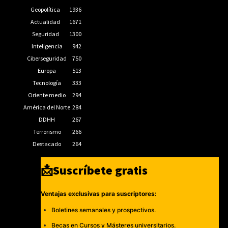
Geopolítica
1936
Actualidad
1671
Seguridad
1300
Inteligencia
942
Ciberseguridad
750
Europa
513
Tecnología
333
Oriente medio
294
América del Norte
284
DDHH
267
Terrorismo
266
Destacado
264
📩Suscríbete gratis
Ventajas exclusivas para suscriptores:
Boletines semanales y prospectivos.
Becas en Cursos y Másteres universitarios.