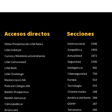
Accesos directos
Secciones
Internacional
3346
Vídeo-Presentación LISA News
Geopolítica
1936
LISA Institute
Actualidad
1671
Cursos y Másteres universitarios
Seguridad
1300
LISA Comunidad
Inteligencia
942
LISA Work
Ciberseguridad
750
LISA Challenge
Europa
513
Masterclass LISA
Tecnología
333
Podcast Código LISA
Oriente medio
294
Boletín Prospectivo
América del Norte
284
Boletín Semanal
DDHH
267
Cómo publicar
Terrorismo
266
Anúnciate