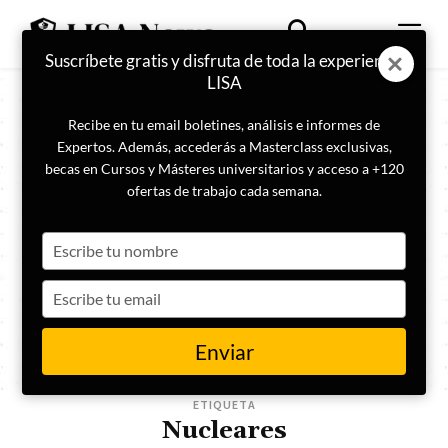
Suscríbete gratis y disfruta de toda la experiencia
LISA
Recibe en tu email boletines, análisis e informes de
Expertos. Además, accederás a Masterclass exclusivas,
becas en Cursos y Másteres universitarios y acceso a +120
ofertas de trabajo cada semana.
Type
your
name
Type
your
email
Enviar
ETIQUETA
Nucleares