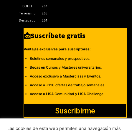
DDHH
267
Terrorismo
266
Destacado
264
📩Suscríbete gratis
Ventajas exclusivas para suscriptores:
Boletines semanales y prospectivos.
Becas en Cursos y Másteres universitarios.
Acceso exclusivo a Masterclass y Eventos.
Acceso a +120 ofertas de trabajo semanales.
Acceso a LISA Comunidad y LISA Challenge.
Suscribirme
Las cookies de esta web permiten una navegación más