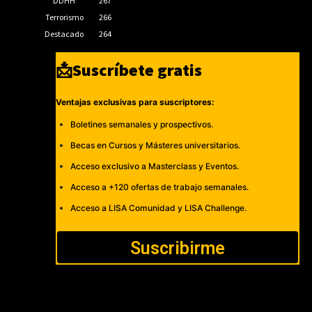
DDHH
267
Terrorismo
266
Destacado
264
📩Suscríbete gratis
Ventajas exclusivas para suscriptores:
Boletines semanales y prospectivos.
Becas en Cursos y Másteres universitarios.
Acceso exclusivo a Masterclass y Eventos.
Acceso a +120 ofertas de trabajo semanales.
Acceso a LISA Comunidad y LISA Challenge.
Suscribirme