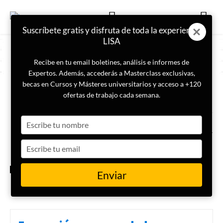
Suscríbete gratis y disfruta de toda la experiencia
LISA
Recibe en tu email boletines, análisis e informes de
Expertos. Además, accederás a Masterclass exclusivas,
becas en Cursos y Másteres universitarios y acceso a +120
ETIQUETA
nuevo orden mundial
ofertas de trabajo cada semana.
Type
De la bipolaridad al conflicto
híbrido: así es la nueva «Guerra
your
Fría»
name
Type
your
email
INTERNACIONAL
Enviar