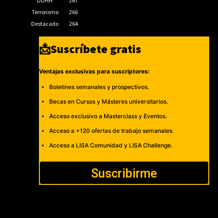
DDHH
267
Terrorismo
266
Destacado
264
📩Suscríbete gratis
Ventajas exclusivas para suscriptores:
Boletines semanales y prospectivos.
Becas en Cursos y Másteres universitarios.
Acceso exclusivo a Masterclass y Eventos.
Acceso a +120 ofertas de trabajo semanales.
Acceso a LISA Comunidad y LISA Challenge.
Suscribirme