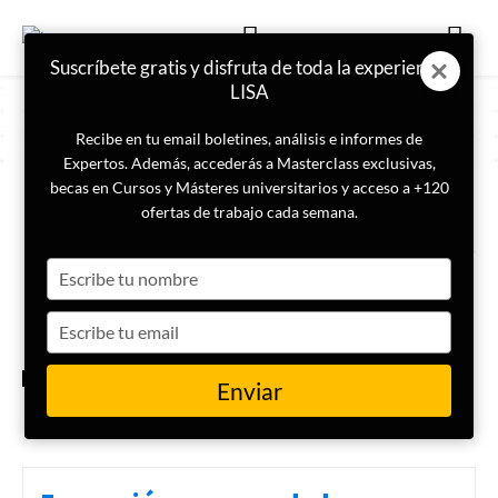
Suscríbete gratis y disfruta de toda la experiencia
LISA
Recibe en tu email boletines, análisis e informes de
Expertos. Además, accederás a Masterclass exclusivas,
becas en Cursos y Másteres universitarios y acceso a +120
ETIQUETA
objetos de alto valor
ofertas de trabajo cada semana.
Type
Investigan a la presidenta de
Perú por presunta corrupción
your
name
Type
your
email
INTELIGENCIA
Enviar