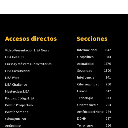
Accesos directos
Secciones
Internacional
3342
Vídeo-Presentación LISA News
Geopolítica
1934
LISA Institute
Actualidad
1670
Cursos y Másteres universitarios
Seguridad
1300
LISA Comunidad
Inteligencia
941
LISA Work
Ciberseguridad
750
LISA Challenge
Europa
512
Masterclass LISA
Tecnología
333
Podcast Código LISA
Oriente medio
294
Boletín Prospectivo
América del Norte
284
Boletín Semanal
DDHH
267
Cómo publicar
Terrorismo
266
Anúnciate