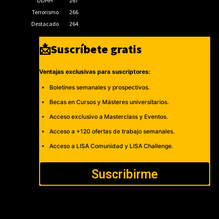
DDHH
267
Terrorismo
266
Destacado
264
📩Suscríbete gratis
Ventajas exclusivas para suscriptores:
Boletines semanales y prospectivos.
Becas en Cursos y Másteres universitarios.
Acceso exclusivo a Masterclass y Eventos.
Acceso a +120 ofertas de trabajo semanales.
Acceso a LISA Comunidad y LISA Challenge.
Suscribirme