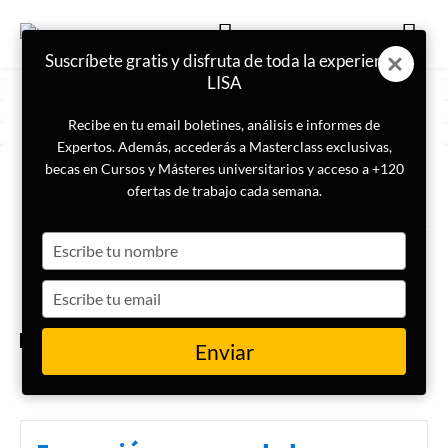
Suscríbete gratis y disfruta de toda la experiencia
LISA
Recibe en tu email boletines, análisis e informes de
Expertos. Además, accederás a Masterclass exclusivas,
becas en Cursos y Másteres universitarios y acceso a +120
ETIQUETA
Pável Dúrov
ofertas de trabajo cada semana.
Type
Telegram entrega datos de
delincuentes a las autoridades
your
neerlandesas por primera vez
name
Type
en su historia
your
email
INTERNACIONAL
Enviar