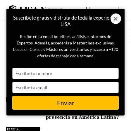
Suscríbete gratis y disfruta de toda la experiencia
LISA
Recibe en tu email boletines, análisis e informes de
Expertos. Además, accederás a Masterclass exclusivas,
becas en Cursos y Másteres universitarios y acceso a +120
ETIQUETA
Políticas de seguridad
ofertas de trabajo cada semana.
Type
Límites y restricciones de la
lucha antiterrorista a nivel
your
global
name
Type
your
email
TERRORISMO
Enviar
¿Qué es el narcoterrorismo
doméstico y cuál es su
presencia en América Latina?
ESPECIAL