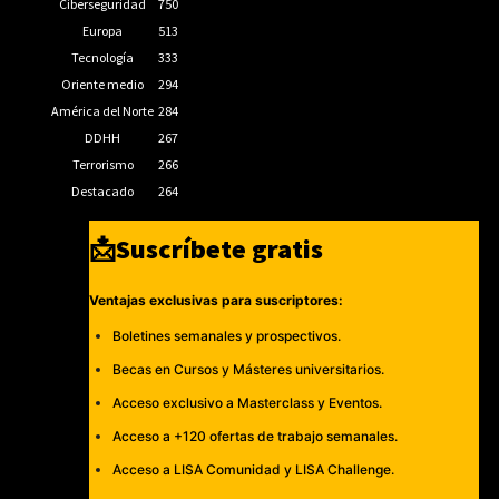
Ciberseguridad
750
Europa
513
Tecnología
333
Oriente medio
294
América del Norte
284
DDHH
267
Terrorismo
266
Destacado
264
📩Suscríbete gratis
Ventajas exclusivas para suscriptores:
Boletines semanales y prospectivos.
Becas en Cursos y Másteres universitarios.
Acceso exclusivo a Masterclass y Eventos.
Acceso a +120 ofertas de trabajo semanales.
Acceso a LISA Comunidad y LISA Challenge.