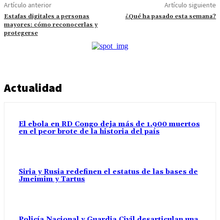
Artículo anterior
Artículo siguiente
Estafas digitales a personas
¿Qué ha pasado esta semana?
mayores: cómo reconocerlas y
protegerse
Actualidad
El ebola en RD Congo deja más de 1.900 muertos
en el peor brote de la historia del país
Siria y Rusia redefinen el estatus de las bases de
Jmeimim y Tartus
Policía Nacional y Guardia Civil desarticulan una