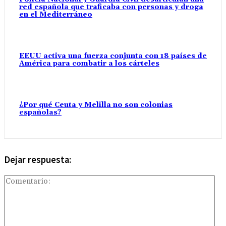
red española que traficaba con personas y droga
en el Mediterráneo
EEUU activa una fuerza conjunta con 18 países de
América para combatir a los cárteles
¿Por qué Ceuta y Melilla no son colonias
españolas?
Dejar respuesta:
Com