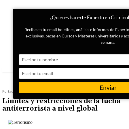
¿Quieres hacerte Experto en Criminol
Recibe en tu email boletines, análisis e informes de Exper
exclusivas, becas en Cursos y Másteres universitarios y ac
semana.
Type
your
name
Type
your
email
Enviar
Portada
Terrorismo
Límites y restricciones de la lucha
antiterrorista a nivel global