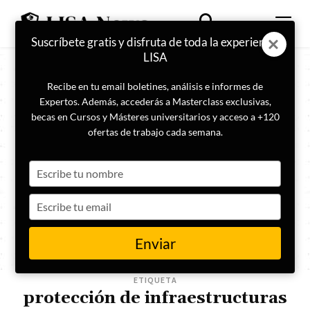
Suscríbete gratis y disfruta de toda la experiencia
LISA
Recibe en tu email boletines, análisis e informes de
Expertos. Además, accederás a Masterclass exclusivas,
becas en Cursos y Másteres universitarios y acceso a +120
ofertas de trabajo cada semana.
Type
your
name
Type
your
email
Enviar
ETIQUETA
protección de infraestructuras