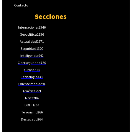
Contacto
Secciones
Internacional
3346
Geopolítica
1936
Actualidad
1671
Seguridad
1300
Inteligencia
942
Ciberseguridad
750
Europa
513
Tecnología
333
Oriente medio
294
América del
Norte
284
DDHH
267
Terrorismo
266
Destacado
264