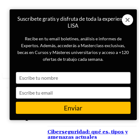
Suscríbete gratis y disfruta de toda la experiencia
LISA
Recibe en tu email boletines, análisis e informes de
Expertos. Además, accederás a Masterclass exclusivas,
becas en Cursos y Másteres universitarios y acceso a +120
ofertas de trabajo cada semana.
Type
your
name
Type
your
email
Enviar
ETIQUETA
protección informática
Ciberseguridad: qué es, tipos y
amenazas actuales