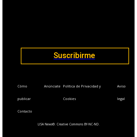
📩Suscríbete gratis
Ventajas exclusivas para suscriptores:
Boletines semanales y prospectivos.
Becas en Cursos y Másteres universitarios.
Acceso exclusivo a Masterclass y Eventos.
Acceso a +120 ofertas de trabajo semanales.
Acceso a LISA Comunidad y LISA Challenge.
Suscribirme
Cómo
Anúnciate
Política de Privacidad y
Aviso
publicar
Cookies
legal
Contacto
LISA News©. Creative Commons BY-NC-ND.