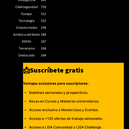
Ciberseguridad
750
Europa
512
Tecnología
333
Oriente medio
294
América del Norte
284
DDHH
267
Terrorismo
266
Destacado
264
📩Suscríbete gratis
Ventajas exclusivas para suscriptores:
Boletines semanales y prospectivos.
Becas en Cursos y Másteres universitarios.
Acceso exclusivo a Masterclass y Eventos.
Acceso a +120 ofertas de trabajo semanales.
Acceso a LISA Comunidad y LISA Challenge.