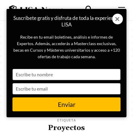
Suscríbete gratis y disfruta de toda la experiencia
LISA
Recibe en tu email boletines, análisis e informes de
Expertos. Además, accederás a Masterclass exclusivas,
becas en Cursos y Másteres universitarios y acceso a +120
ofertas de trabajo cada semana.
Type
your
name
Type
your
email
Enviar
ETIQUETA
Proyectos