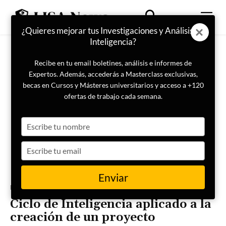
¿Quieres mejorar tus Investigaciones y Análisis de
Inteligencia?
Recibe en tu email boletines, análisis e informes de
Expertos. Además, accederás a Masterclass exclusivas,
becas en Cursos y Másteres universitarios y acceso a +120
ofertas de trabajo cada semana.
Type
your
name
Type
your
email
Enviar
Portada
Inteligencia
Ciclo de Inteligencia aplicado a la
creación de un proyecto