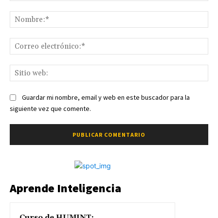
Comentario:
No
Co
ele
Sit
we
Guardar mi nombre, email y web en este buscador para la
siguiente vez que comente.
Aprende Inteligencia
Curso de HUMINT: