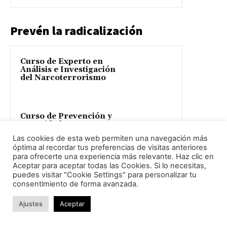
Prevén la radicalización
Curso de Experto en
Análisis e Investigación
del Narcoterrorismo
Curso de Prevención y
Seguridad para Zonas
Hostiles o de Guerra
Las cookies de esta web permiten una navegación más
(Nivel 1)
óptima al recordar tus preferencias de visitas anteriores
para ofrecerte una experiencia más relevante. Haz clic en
Aceptar para aceptar todas las Cookies. Si lo necesitas,
Curso de Experto en
puedes visitar "Cookie Settings" para personalizar tu
Grupos Urbanos Violentos
consentimiento de forma avanzada.
Ajustes
Aceptar
Curso de Prevención y