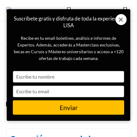
Suscríbete gratis y disfruta de toda la experiencia
LISA
Recibe en tu email boletines, análisis e informes de
Expertos. Además, accederás a Masterclass exclusivas,
becas en Cursos y Másteres universitarios y acceso a +120
ETIQUETA
puertos
ofertas de trabajo cada semana.
Type
De petromonarquía a
talasocracia: el plan de
your
Emiratos Árabes Unidos para
name
Type
convertirse en un imperio
comercial
your
email
INTERNACIONAL
Enviar