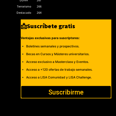
DDHH
267
Terrorismo
266
Destacado
264
📩Suscríbete gratis
Ventajas exclusivas para suscriptores:
Boletines semanales y prospectivos.
Becas en Cursos y Másteres universitarios.
Acceso exclusivo a Masterclass y Eventos.
Acceso a +120 ofertas de trabajo semanales.
Acceso a LISA Comunidad y LISA Challenge.
Suscribirme