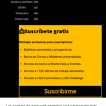
América del Norte
284
DDHH
267
Terrorismo
266
Destacado
264
📩Suscríbete gratis
Ventajas exclusivas para suscriptores:
Boletines semanales y prospectivos.
Becas en Cursos y Másteres universitarios.
Acceso exclusivo a Masterclass y Eventos.
Acceso a +120 ofertas de trabajo semanales.
Acceso a LISA Comunidad y LISA Challenge.
Suscribirme
Las cookies de esta web permiten una navegación más