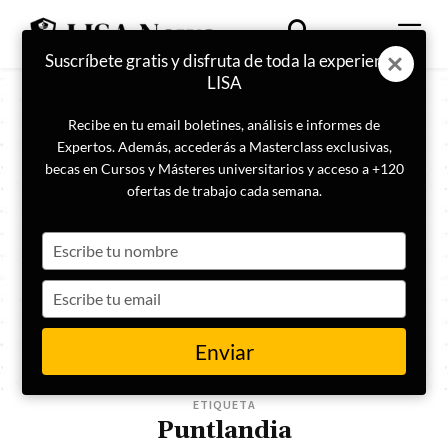
Suscríbete gratis y disfruta de toda la experiencia
LISA
Recibe en tu email boletines, análisis e informes de
Expertos. Además, accederás a Masterclass exclusivas,
becas en Cursos y Másteres universitarios y acceso a +120
ofertas de trabajo cada semana.
Type
your
name
Type
your
email
Enviar
ETIQUETA
Puntlandia