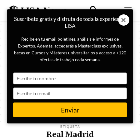
Suscríbete gratis y disfruta de toda la experiencia
LISA
Recibe en tu email boletines, análisis e informes de
Expertos. Además, accederás a Masterclass exclusivas,
becas en Cursos y Másteres universitarios y acceso a +120
ofertas de trabajo cada semana.
Type
your
name
Type
your
email
Enviar
ETIQUETA
Real Madrid