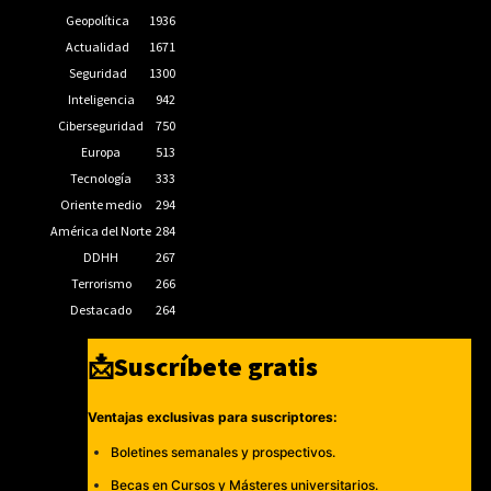
Geopolítica
1936
Actualidad
1671
Seguridad
1300
Inteligencia
942
Ciberseguridad
750
Europa
513
Tecnología
333
Oriente medio
294
América del Norte
284
DDHH
267
Terrorismo
266
Destacado
264
📩Suscríbete gratis
Ventajas exclusivas para suscriptores:
Boletines semanales y prospectivos.
Becas en Cursos y Másteres universitarios.