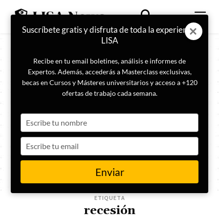
Suscríbete gratis y disfruta de toda la experiencia
LISA
Recibe en tu email boletines, análisis e informes de
Expertos. Además, accederás a Masterclass exclusivas,
becas en Cursos y Másteres universitarios y acceso a +120
ofertas de trabajo cada semana.
Type
your
name
Type
your
email
Enviar
ETIQUETA
recesión