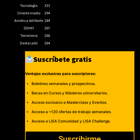
Tecnología
333
Oriente medio
294
América del Norte
284
DDHH
267
Terrorismo
266
Destacado
264
Suscríbete gratis
Ventajas exclusivas para suscriptores:
Boletines semanales y prospectivos.
Becas en Cursos y Másteres universitarios.
Acceso exclusivo a Masterclass y Eventos.
Acceso a +120 ofertas de trabajo semanales.
Acceso a LISA Comunidad y LISA Challenge.
Suscribirme