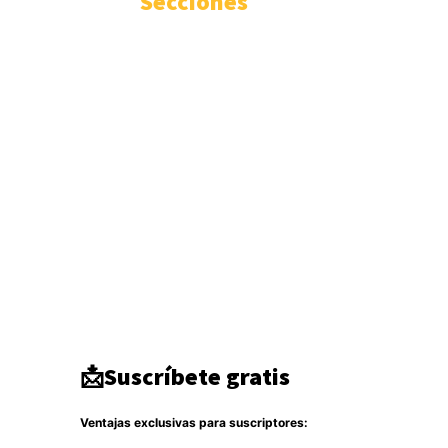
Secciones
Internacional
3346
Geopolítica
1936
Actualidad
1671
Seguridad
1300
Inteligencia
942
Ciberseguridad
750
Europa
513
Tecnología
333
Oriente medio
294
América del Norte
284
DDHH
267
Terrorismo
266
Destacado
264
📩Suscríbete gratis
Ventajas exclusivas para suscriptores: