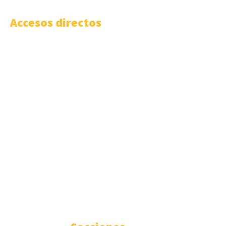
Accesos directos
Vídeo-Presentación LISA News
LISA Institute
Cursos y Másteres universitarios
LISA Comunidad
LISA Work
LISA Challenge
Masterclass LISA
Podcast Código LISA
Boletín Prospectivo
Boletín Semanal
Cómo publicar
Anúnciate
Contacto