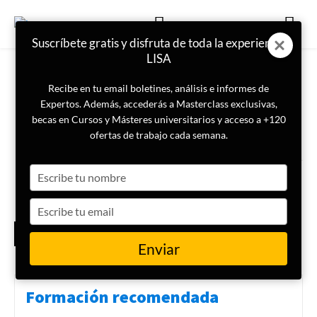
Suscríbete gratis y disfruta de toda la experiencia
LISA
Recibe en tu email boletines, análisis e informes de
Expertos. Además, accederás a Masterclass exclusivas,
becas en Cursos y Másteres universitarios y acceso a +120
ETIQUETA
reservas de petróleo
ofertas de trabajo cada semana.
Type
Cuánto petróleo tiene
Venezuela y por qué Estados
your
Unidos ha vuelto a tomar el
name
Type
control
your
ESPECIAL
INTERVENCIÓN
email
VENEZUELA
Enviar
Formación recomendada