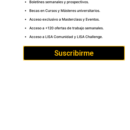
Boletines semanales y prospectivos.
Becas en Cursos y Másteres universitarios.
Acceso exclusivo a Masterclass y Eventos.
Acceso a +120 ofertas de trabajo semanales.
Acceso a LISA Comunidad y LISA Challenge.
Suscribirme
Cómo
Anúnciate
Política de Privacidad y
publicar
Cookies
Aviso
Contacto
legal
LISA News©. Creative Commons BY-NC-ND.