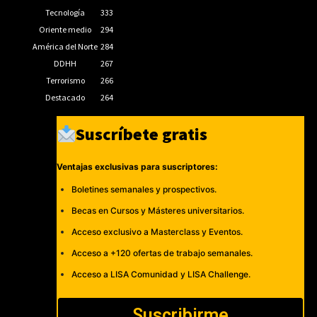
Tecnología
333
Oriente medio
294
América del Norte
284
DDHH
267
Terrorismo
266
Destacado
264
Suscríbete gratis
Ventajas exclusivas para suscriptores:
Boletines semanales y prospectivos.
Becas en Cursos y Másteres universitarios.
Acceso exclusivo a Masterclass y Eventos.
Acceso a +120 ofertas de trabajo semanales.
Acceso a LISA Comunidad y LISA Challenge.
Suscribirme