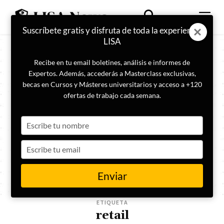
Suscríbete gratis y disfruta de toda la experiencia
LISA
Recibe en tu email boletines, análisis e informes de
Expertos. Además, accederás a Masterclass exclusivas,
becas en Cursos y Másteres universitarios y acceso a +120
ofertas de trabajo cada semana.
Type
your
name
Type
your
email
Enviar
ETIQUETA
retail