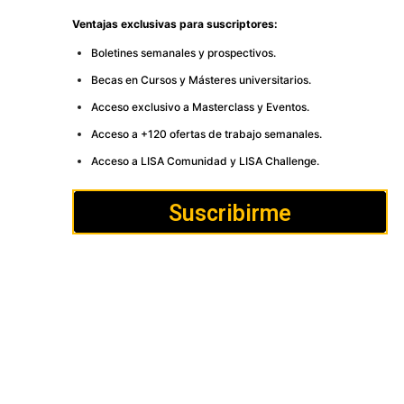
Ventajas exclusivas para suscriptores:
Boletines semanales y prospectivos.
Becas en Cursos y Másteres universitarios.
Acceso exclusivo a Masterclass y Eventos.
Acceso a +120 ofertas de trabajo semanales.
Acceso a LISA Comunidad y LISA Challenge.
Suscribirme
Cómo publicar
Anúnciate
Política de Privacidad y Cookies
Aviso legal
Contacto
LISA News©. Creative Commons BY-NC-ND.