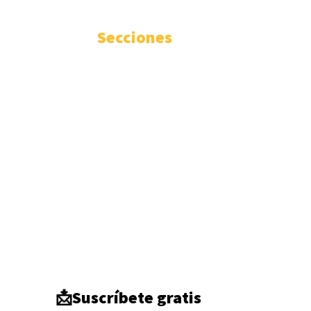
Secciones
Internacional
3346
Geopolítica
1936
Actualidad
1671
Seguridad
1300
Inteligencia
942
Ciberseguridad
750
Europa
513
Tecnología
333
Oriente medio
294
América del Norte
284
DDHH
267
Terrorismo
266
Destacado
264
📩Suscríbete gratis