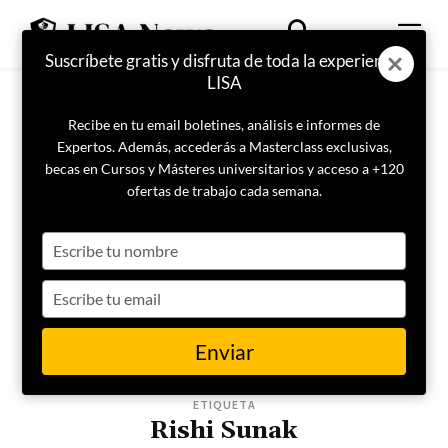
Suscríbete gratis y disfruta de toda la experiencia
LISA
Recibe en tu email boletines, análisis e informes de
Expertos. Además, accederás a Masterclass exclusivas,
becas en Cursos y Másteres universitarios y acceso a +120
ofertas de trabajo cada semana.
Type
your
name
Type
your
email
Enviar
ETIQUETA
Rishi Sunak