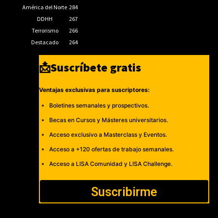
América del Norte
284
DDHH
267
Terrorismo
266
Destacado
264
📩Suscríbete gratis
Ventajas exclusivas para suscriptores:
Boletines semanales y prospectivos.
Becas en Cursos y Másteres universitarios.
Acceso exclusivo a Masterclass y Eventos.
Acceso a +120 ofertas de trabajo semanales.
Acceso a LISA Comunidad y LISA Challenge.
Suscribirme