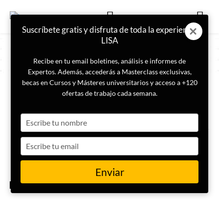
Suscríbete gratis y disfruta de toda la experiencia
LISA
Recibe en tu email boletines, análisis e informes de
Expertos. Además, accederás a Masterclass exclusivas,
becas en Cursos y Másteres universitarios y acceso a +120
ETIQUETA
Southern African Development
ofertas de trabajo cada semana.
Community
Type
your
¿Qué es la Comunidad de
name
Type
Desarrollo de África Austral?
your
email
Enviar
INTERNACIONAL