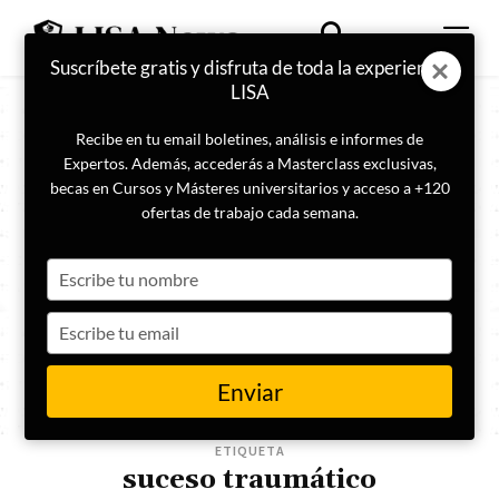
Suscríbete gratis y disfruta de toda la experiencia
LISA
Recibe en tu email boletines, análisis e informes de
Expertos. Además, accederás a Masterclass exclusivas,
becas en Cursos y Másteres universitarios y acceso a +120
ofertas de trabajo cada semana.
Type
your
name
Type
your
email
Enviar
ETIQUETA
suceso traumático