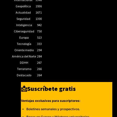
Geopolítica
1936
Actualidad
1671
Seguridad
1300
Inteligencia
942
Ciberseguridad
750
Europa
513
Tecnología
333
Oriente medio
294
América del Norte
284
DDHH
267
Terrorismo
266
Destacado
264
📩Suscríbete gratis
Ventajas exclusivas para suscriptores:
Boletines semanales y prospectivos.
Becas en Cursos y Másteres universitarios.