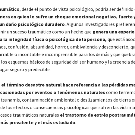
aumático
, desde el punto de vista psicológico, podría ser definid
nera en quien lo sufre un choque emocional negativo, fuerte 
un daño psicológico duradero
. Algunos investigadores prefiere
finir un suceso traumático como un hecho que
genera una experie
la integridad física o psicológica de la persona,
que está asoc
aos, confusión, absurdidad, horror, ambivalencia y desconcierto, q
arrable o incontable e incomprensible para los demás y que quebr
los esquemas básicos de seguridad del ser humano y la creencia de
ugar seguro y predecible.
,
el término desastre natural hace referencia a las pérdidas ma
casionadas por eventos o fenómenos naturales
como terremo
 tsunamis, contaminación ambiental o deslizamientos de tierra e
de los efectos o consecuencias psicológicas que sufren las víctima
ucesos traumáticos naturales
el trastorno de estrés postraumát
 más prevalente y el más estudiado
.