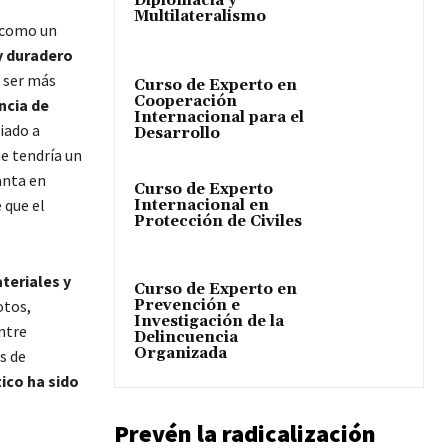
Diplomacia y
Multilateralismo
o como un
y duradero
n ser más
Curso de Experto en
Cooperación
ncia de
Internacional para el
iado a
Desarrollo
ue tendría un
anta en
Curso de Experto
 que el
Internacional en
Protección de Civiles
teriales y
Curso de Experto en
Prevención e
tos,
Investigación de la
ntre
Delincuencia
Organizada
s de
ico ha sido
Prevén la radicalización