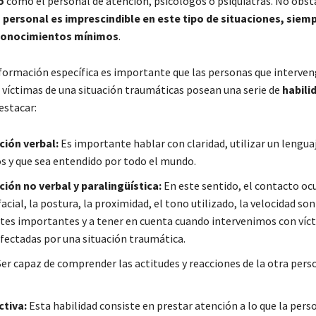
o
como el personal de atención, psicólogos o psiquiatras. No obst
 personal es imprescindible en este tipo de situaciones, siem
conocimientos mínimos
.
formación específica es importante que las personas que interven
s víctimas de una situación traumáticas posean una serie de
habili
destacar:
ión verbal:
Es importante hablar con claridad, utilizar un lenguaj
s y que sea entendido por todo el mundo.
ón no verbal y paralingüística:
En este sentido, el contacto ocu
acial, la postura, la proximidad, el tono utilizado, la velocidad son
s importantes y a tener en cuenta cuando intervenimos con víct
fectadas por una situación traumática.
er capaz de comprender las actitudes y reacciones de la otra pers
ctiva:
Esta habilidad consiste en prestar atención a lo que la pers