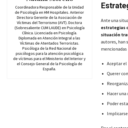
Estrate
Coordinadora Responsable de la Unidad
de Psicología en HM Hospitales. Anterior
Directora Gerente de la Asociación de
Ante una situ
Víctimas del Terrorismo (AVT). Doctora
estrategias 
(Sobresaliente CUM LAUDE) en Psicología
Clínica. Licenciada en Psicología.
situación tr
Diplomada en Atención Integral a las
autores, han 
Víctimas de Atentados Terroristas.
Psicóloga de la Red Nacional de
mencionadas a
psicólogos para la atención psicológica
de víctimas para el Ministerio del Interior y
Aceptar el
el Consejo General de la Psicología de
España.
Querer comp
Reorganizar
Hacer una 
Poder esta
Implicarse