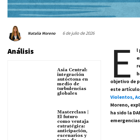
6 de julio de 2026
Natalia Moreno
E
Análisis
l
e
r
Asia Central:
b
integración
autóctona en
objetivo de 
medio de
turbulencias
este artículo
globales
Violentos, A
Moreno, expl
Masterclass |
ha sido la DA
El futuro
emergencias 
como ventaja
estratégica:
anticipación,
escenarios y