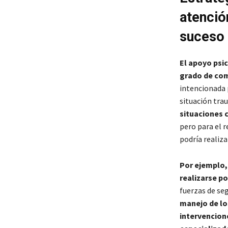
atenció
suceso 
El apoyo psi
grado de com
intencionada 
situación tra
situaciones 
pero para el 
podría realiza
Por ejemplo,
realizarse po
fuerzas de seg
manejo de lo
intervencione