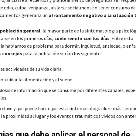
rio, anclarse a recuerdos y planteamiento de preguntas sin respues
e odio, culpa, venganza, aislarse socialmente o tener consumo de
icamentos generaría un
afrontamiento negativo a la situación 
población general
, la mayor parte de la sintomatología psicológ
arse en los primeros días,
suele remitir con los días
. Entre esta
a hablamos de problema para dormir, inquietud, ansiedad, o enfa
s
consejos
para la población serían los siguientes.
s actividades de su vida diaria.
: cuidar la alimentación y el sueño.
 dosis de información que se consume por diferentes canales, esp
les.
 clave y que puede hacer que está sintomatología dure más tiemp
 la proximidad al lugar y los eventos traumáticos vividos con anter
gias que debe aplicar el personal de