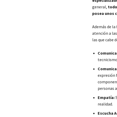
especializad
general,
todo
posea unos 
Además de la 
atención a la
las que cabe 
Comunicac
tecnicismo
Comunicaci
expresión f
componente
personas a
Empatía:
S
realidad.
Escucha A