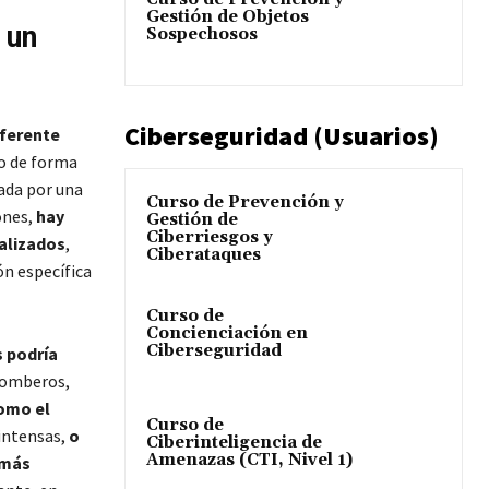
Gestión de Objetos
 un
Sospechosos
Ciberseguridad (Usuarios)
iferente
 o de forma
ada por una
Curso de Prevención y
ones,
hay
Gestión de
Ciberriesgos y
ializados
,
Ciberataques
ón específica
Curso de
Concienciación en
Ciberseguridad
 podría
bomberos,
como el
Curso de
intensas,
o
Ciberinteligencia de
Amenazas (CTI, Nivel 1)
 más