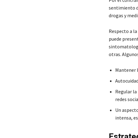
Por el contra
sentimiento d
drogas y med
Respecto a la
puede present
sintomatologí
otras. Alguno
Mantener la
Autocuidado
Regular la
redes socia
Un aspecto
intensa, es
Estrate