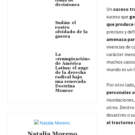
toma de
decisiones
Un
suceso tr
suceso que
ge
Sudán: el
que produce 
rostro
precisos y de
olvidado de la
guerra
amenaza para 
vivencias de c
carácter inen
La
«trumpización»
muchos casos 
de América
Latina: el auge
mundo es un l
de la derecha
radical bajo
una renovada
Por otro lado
Doctrina
Monroe
personales o
inundaciones,
otros. Dentro 
desastres o s
el trastorno
Natalia Moreno