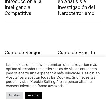
Introducción a la
en Análisis e
Inteligencia
Investigación del
Competitiva
Narcoterrorismo
Curso de Sesgos
Curso de Experto
Cognitivos y
en Prospectiva y
Esquemas
Análisis
Las cookies de esta web permiten una navegación más
óptima al recordar tus preferencias de visitas anteriores
mentales
Estratégico (Nivel
para ofrecerte una experiencia más relevante. Haz clic en
3)
Aceptar para aceptar todas las Cookies. Si lo necesitas,
puedes visitar "Cookie Settings" para personalizar tu
consentimiento de forma avanzada.
Ajustes
Aceptar
TAGS
Análisis
cambio climático
Desastres naturales
Estrategias
Filipinas
Indonesia
Marco de Sendai