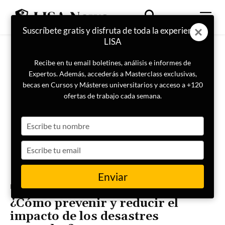
Suscríbete gratis y disfruta de toda la experiencia
LISA
Recibe en tu email boletines, análisis e informes de
Expertos. Además, accederás a Masterclass exclusivas,
becas en Cursos y Másteres universitarios y acceso a +120
ofertas de trabajo cada semana.
Type
your
name
Type
your
email
Enviar
Portada
Terremoto Venezuela
¿Cómo prevenir y reducir el
impacto de los desastres