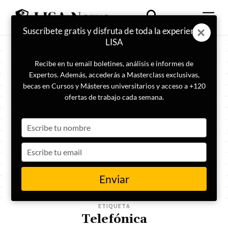
Suscríbete gratis y disfruta de toda la experiencia
LISA
Recibe en tu email boletines, análisis e informes de
Expertos. Además, accederás a Masterclass exclusivas,
becas en Cursos y Másteres universitarios y acceso a +120
ofertas de trabajo cada semana.
Type
your
name
Type
your
email
Enviar
ETIQUETA
Telefónica