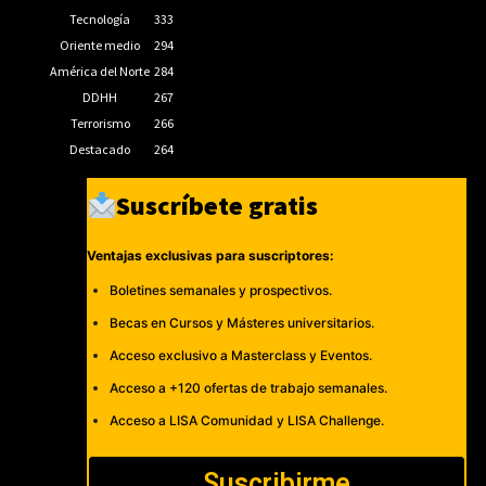
Tecnología
333
Oriente medio
294
América del Norte
284
DDHH
267
Terrorismo
266
Destacado
264
Suscríbete gratis
Ventajas exclusivas para suscriptores:
Boletines semanales y prospectivos.
Becas en Cursos y Másteres universitarios.
Acceso exclusivo a Masterclass y Eventos.
Acceso a +120 ofertas de trabajo semanales.
Acceso a LISA Comunidad y LISA Challenge.
Suscribirme