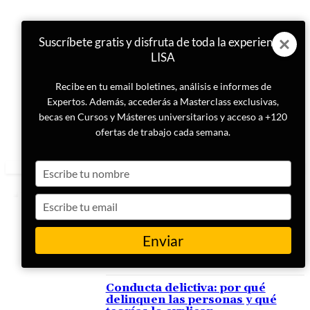
Suscríbete gratis y disfruta de toda la experiencia
LISA
Recibe en tu email boletines, análisis e informes de
Expertos. Además, accederás a Masterclass exclusivas,
becas en Cursos y Másteres universitarios y acceso a +120
ofertas de trabajo cada semana.
Type
your
name
Type
your
email
Enviar
ETIQUETA
teoría de la anomia
Conducta delictiva: por qué
delinquen las personas y qué