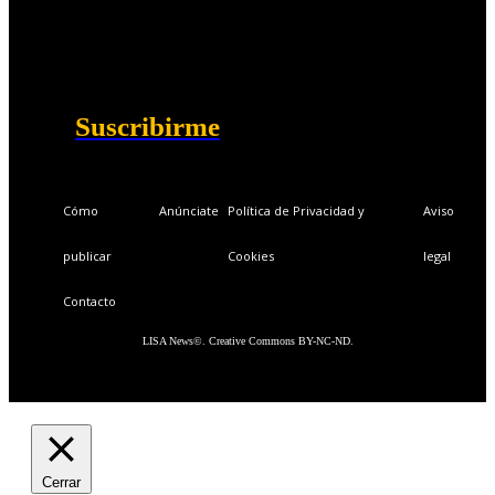
Ventajas exclusivas para suscriptores:
Boletines semanales y prospectivos.
Becas en Cursos y Másteres universitarios.
Acceso exclusivo a Masterclass y Eventos.
Acceso a +120 ofertas de trabajo semanales.
Acceso a LISA Comunidad y LISA Challenge.
Suscribirme
Cómo
Anúnciate
Política de Privacidad y
Aviso
publicar
Cookies
legal
Contacto
LISA News©. Creative Commons BY-NC-ND.
Cerrar