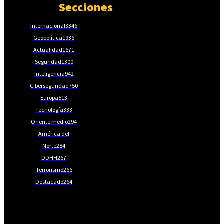
Secciones
Internacional
3346
Geopolítica
1936
Actualidad
1671
Seguridad
1300
Inteligencia
942
Ciberseguridad
750
Europa
513
Tecnología
333
Oriente medio
294
América del
Norte
284
DDHH
267
Terrorismo
266
Destacado
264
📩Suscríbete gratis