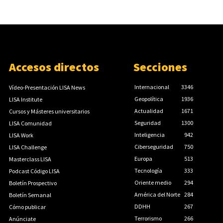
Accesos directos
Secciones
Internacional
3346
Vídeo-Presentación LISA News
Geopolítica
1936
LISA Institute
Actualidad
1671
Cursos y Másteres universitarios
Seguridad
1300
LISA Comunidad
Inteligencia
942
LISA Work
Ciberseguridad
750
LISA Challenge
Europa
513
Masterclass LISA
Tecnología
333
Podcast Código LISA
Oriente medio
294
Boletín Prospectivo
América del Norte
284
Boletín Semanal
DDHH
267
Cómo publicar
Terrorismo
266
Anúnciate