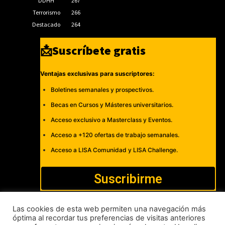
DDHH
267
Terrorismo
266
Destacado
264
📩Suscríbete gratis
Ventajas exclusivas para suscriptores:
Boletines semanales y prospectivos.
Becas en Cursos y Másteres universitarios.
Acceso exclusivo a Masterclass y Eventos.
Acceso a +120 ofertas de trabajo semanales.
Acceso a LISA Comunidad y LISA Challenge.
Suscribirme
Las cookies de esta web permiten una navegación más
óptima al recordar tus preferencias de visitas anteriores