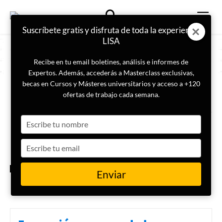
Suscríbete gratis y disfruta de toda la experiencia
LISA
Recibe en tu email boletines, análisis e informes de
Expertos. Además, accederás a Masterclass exclusivas,
becas en Cursos y Másteres universitarios y acceso a +120
ETIQUETA
Think tank
ofertas de trabajo cada semana.
Type
Qué es un think tank y cuáles
son los más importantes
your
name
Type
your
email
GEOPOLÍTICA
Enviar