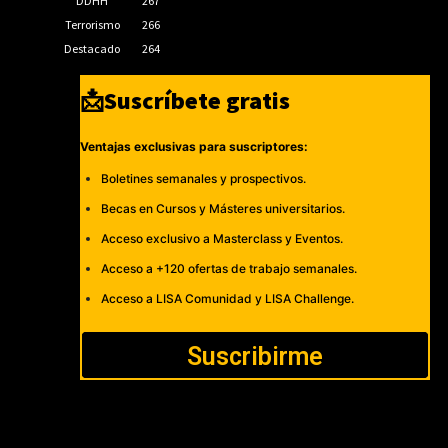
DDHH
267
Terrorismo
266
Destacado
264
📩Suscríbete gratis
Ventajas exclusivas para suscriptores:
Boletines semanales y prospectivos.
Becas en Cursos y Másteres universitarios.
Acceso exclusivo a Masterclass y Eventos.
Acceso a +120 ofertas de trabajo semanales.
Acceso a LISA Comunidad y LISA Challenge.
Suscribirme