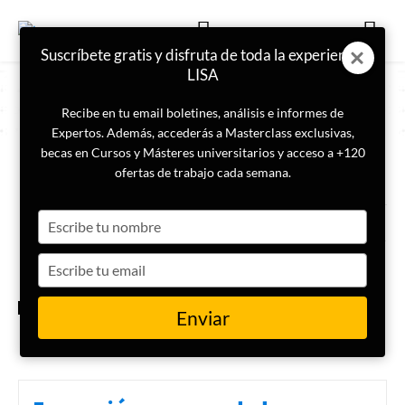
Suscríbete gratis y disfruta de toda la experiencia
LISA
Recibe en tu email boletines, análisis e informes de
Expertos. Además, accederás a Masterclass exclusivas,
becas en Cursos y Másteres universitarios y acceso a +120
ETIQUETA
Tomorrowland
ofertas de trabajo cada semana.
Type
Bélgica interroga a dos
soldados israelíes presentes en
your
Tomorrowland por presuntos
name
Type
crímenes de guerra
your
email
ACTUALIDAD
Enviar