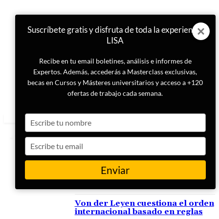
Suscríbete gratis y disfruta de toda la experiencia
LISA
Recibe en tu email boletines, análisis e informes de
Expertos. Además, accederás a Masterclass exclusivas,
becas en Cursos y Másteres universitarios y acceso a +120
ofertas de trabajo cada semana.
Type
your
name
Type
your
email
Enviar
ETIQUETA
Ursula Von der Leyen
Von der Leyen cuestiona el orden
internacional basado en reglas