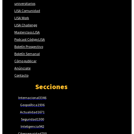
universitarios
LISA Comunidad
LISA Work
LISA Challenge
Masterclass LISA
Podcast Código LISA
Boletín Prospectivo
Boletín Semanal
Cómo publicar
Anúnciate
Contacto
Secciones
Internacional
3346
Geopolítica
1936
Actualidad
1671
Seguridad
1300
Inteligencia
942
Ciberseguridad
750