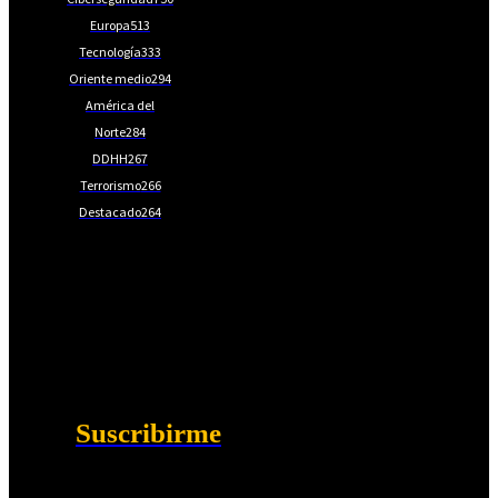
Europa
513
Tecnología
333
Oriente medio
294
América del
Norte
284
DDHH
267
Terrorismo
266
Destacado
264
📩Suscríbete gratis
Ventajas exclusivas para suscriptores:
Boletines semanales y prospectivos.
Becas en Cursos y Másteres universitarios.
Acceso exclusivo a Masterclass y Eventos.
Acceso a +120 ofertas de trabajo semanales.
Acceso a LISA Comunidad y LISA Challenge.
Suscribirme