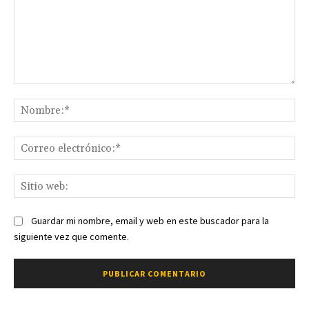
Comentario:
No
Co
ele
Sit
we
Guardar mi nombre, email y web en este buscador para la
siguiente vez que comente.