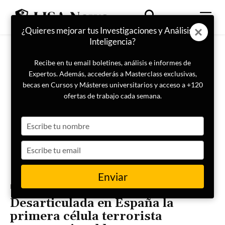
¿Quieres mejorar tus Investigaciones y Análisis de
Inteligencia?
Recibe en tu email boletines, análisis e informes de
Expertos. Además, accederás a Masterclass exclusivas,
becas en Cursos y Másteres universitarios y acceso a +120
ofertas de trabajo cada semana.
Type
your
name
Type
your
email
Enviar
Portada
Actualidad
Desarticulada en España la
primera célula terrorista