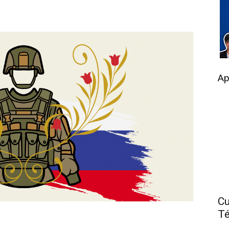
Ap
Cu
Té