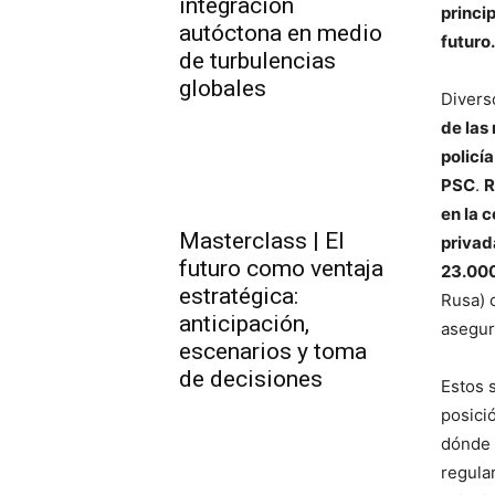
integración
princi
autóctona en medio
futuro
de turbulencias
globales
Divers
de las
policía
PSC
.
R
en la 
Masterclass | El
privad
futuro como ventaja
23.00
estratégica:
Rusa) 
anticipación,
asegur
escenarios y toma
de decisiones
Estos 
posici
dónde 
regula