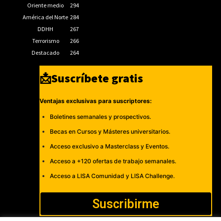
Oriente medio
294
América del Norte
284
DDHH
267
Terrorismo
266
Destacado
264
📩Suscríbete gratis
Ventajas exclusivas para suscriptores:
Boletines semanales y prospectivos.
Becas en Cursos y Másteres universitarios.
Acceso exclusivo a Masterclass y Eventos.
Acceso a +120 ofertas de trabajo semanales.
Acceso a LISA Comunidad y LISA Challenge.
Suscribirme