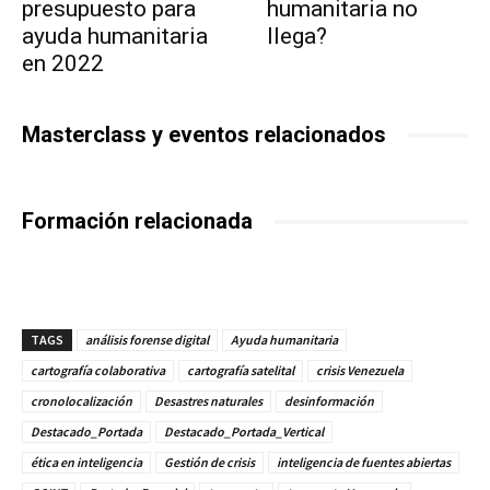
presupuesto para
humanitaria no
ayuda humanitaria
llega?
en 2022
Masterclass y eventos relacionados
Formación relacionada
TAGS
análisis forense digital
Ayuda humanitaria
cartografía colaborativa
cartografía satelital
crisis Venezuela
cronolocalización
Desastres naturales
desinformación
Destacado_Portada
Destacado_Portada_Vertical
ética en inteligencia
Gestión de crisis
inteligencia de fuentes abiertas