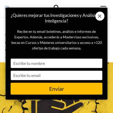
¿Quieres mejorar tus Investigaciones y Análisis de
Inteligencia?
Recibe en tu email boletines, análisis e informes de
Portada
Terremoto Venezuela
Expertos. Además, accederás a Masterclass exclusivas,
OSINT humanitario: el protocolo
becas en Cursos y Másteres universitarios y acceso a +120
digital para verificar catástrofes
ofertas de trabajo cada semana.
sin arriesgar vidas
Type
your
name
Type
your
email
Enviar