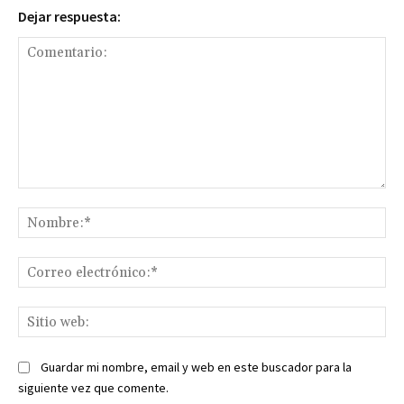
Dejar respuesta:
Comentario:
No
Co
ele
Sit
we
Guardar mi nombre, email y web en este buscador para la
siguiente vez que comente.