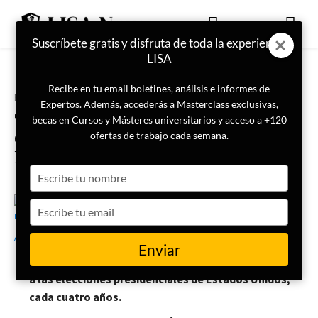
Suscríbete gratis y disfruta de toda la experiencia
LISA
Recibe en tu email boletines, análisis e informes de
Portada
Actualidad
Expertos. Además, accederás a Masterclass exclusivas,
Todo lo que debes saber sobre la
becas en Cursos y Másteres universitarios y acceso a +120
Convención Nacional del Partido
ofertas de trabajo cada semana.
Demócrata
Type
your
name
Type
20 de agosto de 2024
Rubén Asenjo
your
email
Enviar
La convención demócrata se celebra el verano previo
a las elecciones presidenciales de Estados Unidos,
cada cuatro años.