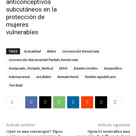
anticonceptivos
subcutáneos en la
protección de
mujeres
vulnerables
TAGS
Actualidad
Biden
Convención Demócrata
Convención Nacional del Partido Demócrata
Destacado_Portada_Vertical
EEUU
Estados Unidos
Geopolítica
Internacional
Joe Biden
Kamala Harris
Partido republicano
Tim Walz
Artículo anterior
Artículo siguiente
¿Qué es una estrategia? Tipos
OpenAI neutraliza una