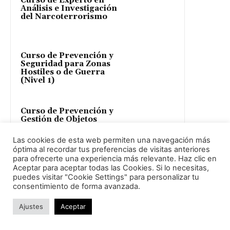
Curso de Experto en
Análisis e Investigación
del Narcoterrorismo
Curso de Prevención y
Seguridad para Zonas
Hostiles o de Guerra
(Nivel 1)
Curso de Prevención y
Gestión de Objetos
Sospechosos
Las cookies de esta web permiten una navegación más
óptima al recordar tus preferencias de visitas anteriores
para ofrecerte una experiencia más relevante. Haz clic en
Aceptar para aceptar todas las Cookies. Si lo necesitas,
Aprende Seguridad
puedes visitar "Cookie Settings" para personalizar tu
consentimiento de forma avanzada.
Ajustes
Aceptar
Curso de Concienciación
en Seguridad
Aeroportuaria