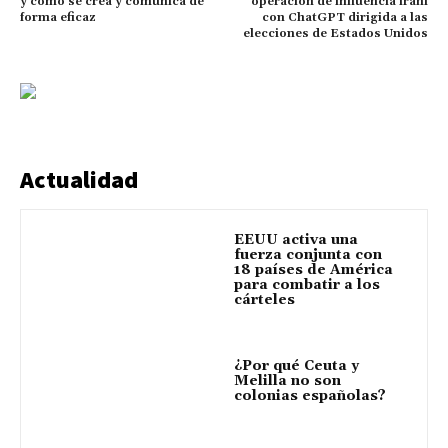
y cómo se crea y comunica de
operación de influencia iraní
forma eficaz
con ChatGPT dirigida a las
elecciones de Estados Unidos
Actualidad
EEUU activa una
fuerza conjunta con
18 países de América
para combatir a los
cárteles
¿Por qué Ceuta y
Melilla no son
colonias españolas?